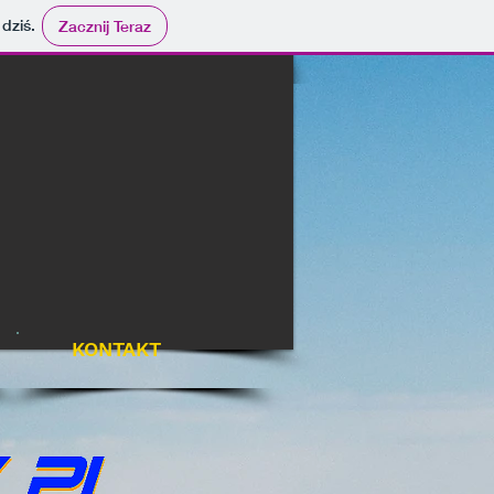
 dziś.
Zacznij Teraz
KONTAKT