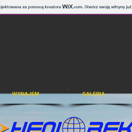
projektowana za pomocą kreatora
.com
. Stwórz swoją witrynę już
WYNAJEM
GALERIA