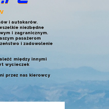
sów i autokarów.
wszelkie niezbędne
jowym i zagranicznym.
naszym pasażerom
czeństwo i zadowolenie
naleźć między innymi
ort wycieczek
ni przez nas kierowcy