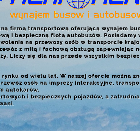
aną firmą transportową oferującą wynajem bu
wą i bezpieczną flotą autobusów. Posiadamy 
zezwolenia na przewozy osób w transporcie kra
zewóz z miłą i fachową obsługą zapewniając 
ży. Liczy się dla nas przede wszystkim bezpie
a rynku od wielu lat. W naszej ofercie można z
 przewóz osób na imprezy interakcyjne, transp
em autokarów.
rtowych i bezpiecznych pojazdów, a zatrudnia
owani.