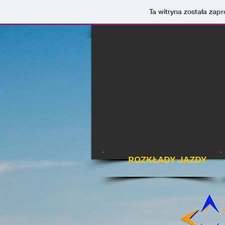
UA-192735961-1
UA-192735961-1
Ta witryna została za
ROZKŁADY JAZDY